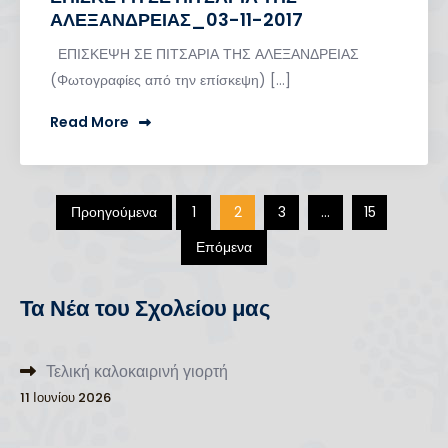
ΑΛΕΞΑΝΔΡΕΙΑΣ_03-11-2017
ΕΠΙΣΚΕΨΗ ΣΕ ΠΙΤΣΑΡΙΑ ΤΗΣ ΑΛΕΞΑΝΔΡΕΙΑΣ
(Φωτογραφίες από την επίσκεψη) […]
Read More
Σελιδοποίηση
Προηγούμενα
1
2
3
…
15
Επόμενα
άρθρων
Τα Νέα του Σχολείου μας
Τελική καλοκαιρινή γιορτή
11 Ιουνίου 2026