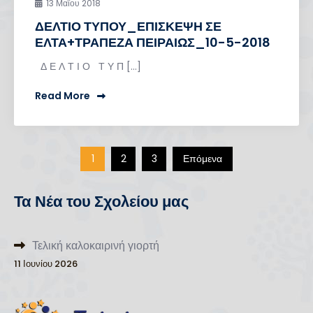
13 Μαΐου 2018
ΔΕΛΤΙΟ ΤΥΠΟΥ_ΕΠΙΣΚΕΨΗ ΣΕ
ΕΛΤΑ+ΤΡΑΠΕΖΑ ΠΕΙΡΑΙΩΣ_10-5-2018
Δ Ε Λ Τ Ι Ο Τ Υ Π […]
Read More
Σελιδοποίηση
1
2
3
Επόμενα
άρθρων
Τα Νέα του Σχολείου μας
Τελική καλοκαιρινή γιορτή
11 Ιουνίου 2026