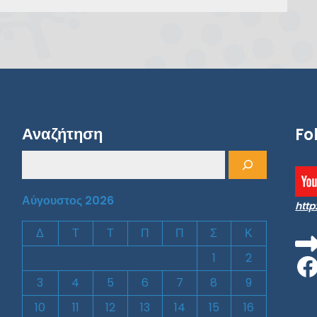
Αναζήτηση
Fo
Αύγουστος 2026
htt
Δ
Τ
Τ
Π
Π
Σ
Κ
F
1
2
3
4
5
6
7
8
9
10
11
12
13
14
15
16