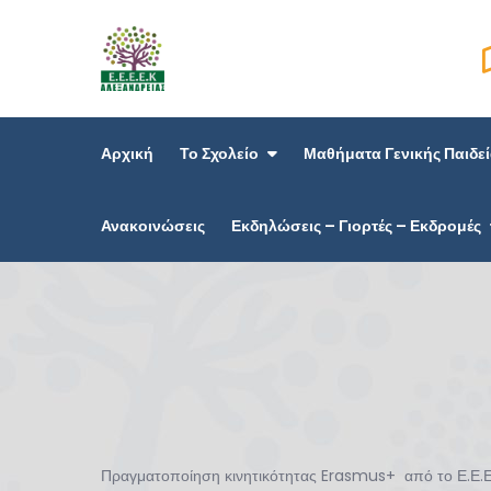
Skip
to
ΕΕΕΕΚ ΑΛΕΞΑΝΔΡΕΙΑ
content
Αρχική
Το Σχολείο
Μαθήματα Γενικής Παιδε
Ανακοινώσεις
Εκδηλώσεις – Γιορτές – Εκδρομές
Πραγματοποίηση κινητικότητας Erasmus+ από το Ε.Ε.Ε.Ε