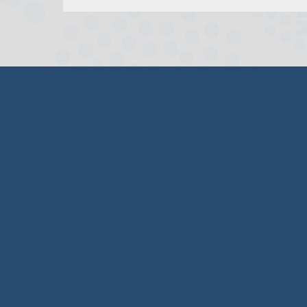
άρθρων