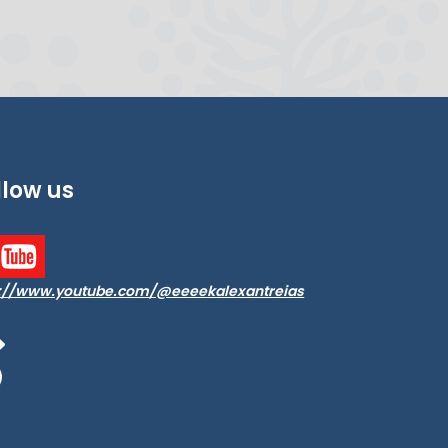
llow us
p://www.youtube.com/@eeeekalexantreias
acebook